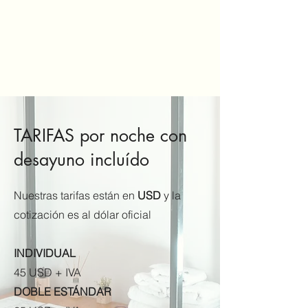
+54 9 1156351449
SWEET HOME
PALERMO SOHO
TARIFAS por noche con
desayuno incluído
Nuestras tarifas están en
USD
y la
cotización es al dólar oficial
INDIVIDUAL
45 USD + IVA
DOBLE ESTÁNDAR