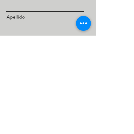
Apellido
Email
Enviar
consultar precios
whatsapp
+54 9 11 56351449
sweethomepalermosoho@gmail.com